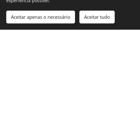
experiência possível.
lubrificação, para o seu
veículo ou para as suas
Aceitar apenas o necessário
Aceitar tudo
máquinas industriais
A NOSSA DIFERENÇA
Distinguimo-nos pela
qualidade dos nossos