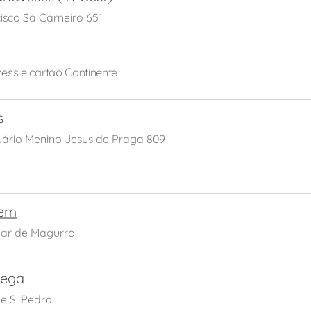
isco Sá Carneiro 651
ness e cartão Continente
s
uário Menino Jesus de Praga 809
S
gem
gar de Magurro
mega
e S. Pedro