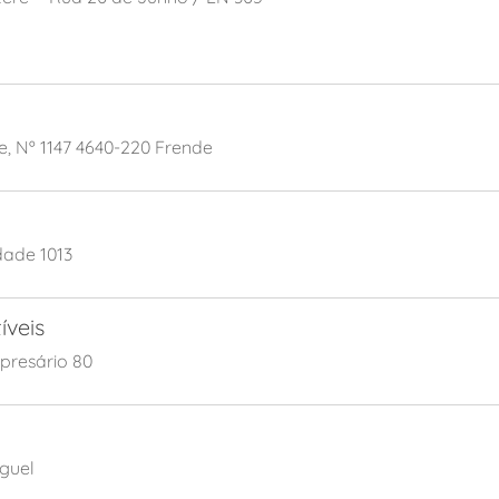
e, Nº 1147 4640-220 Frende
dade 1013
veis
presário 80
iguel