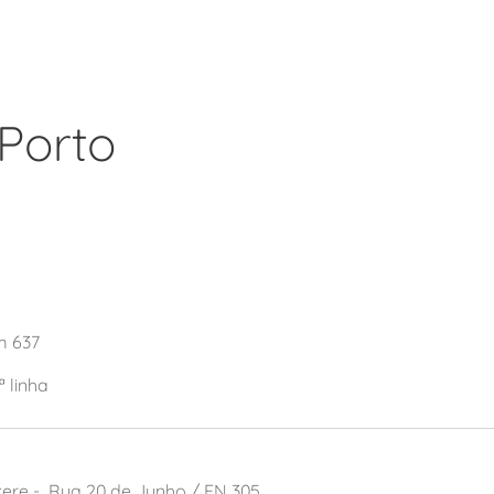
 Porto
m 637
ª linha
ere - Rua 20 de Junho / EN 305