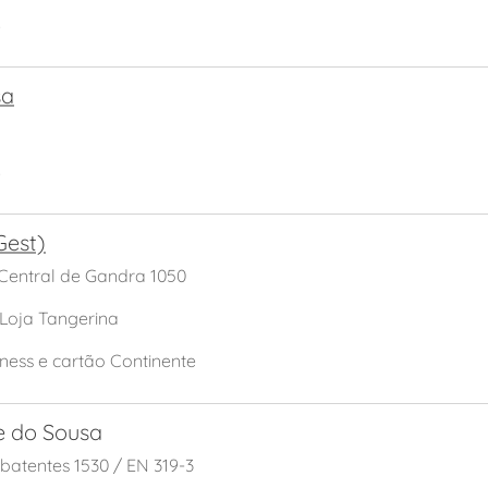
S
sa
S
Gest)
 Central de Gandra 1050
 Loja Tangerina
iness e cartão Continente
e do Sousa
batentes 1530 / EN 319-3