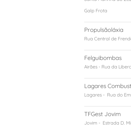
Galp Frota
Propulsãoláxia
Rua Central de Frend
Felguibombas
Airães - Rua da Liber
Lagares Combustí
Lagares - Rua do Em
TFGest Jovim
Jovim - Estrada D. M