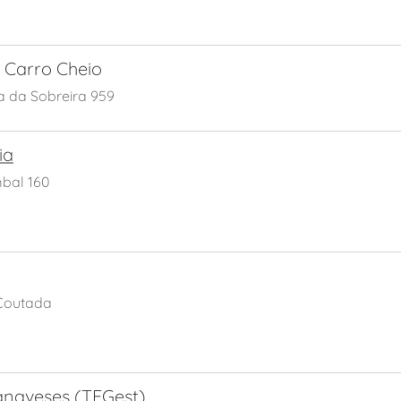
S
 Carro Cheio
a da Sobreira 959
ia
bal 160
 Coutada
S
anaveses (TFGest)